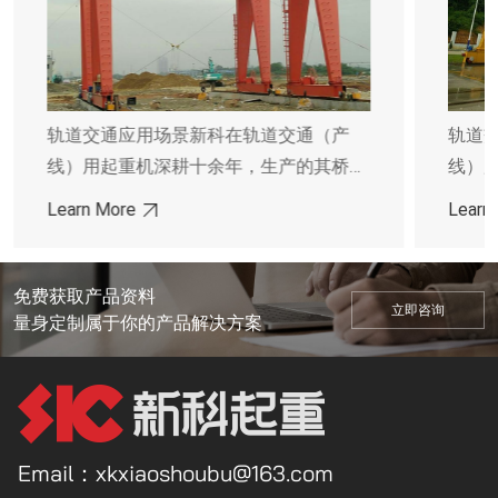
（产
轨道交通应用场景新科在轨道交通（产
其桥门
线）用起重机深耕十余年，生产的其桥门
全可满
式起重机应用在轨道交通产线，完全可满
Learn More
全性和
足制造和装配机车车辆的精度、安全性和
何配
可靠性。其吊运的轨道交通中的任何配
也可完
件，能够可靠的运输且准确放置，也可完
免费获取产品资料
立即咨询
轨道交
成整车车身安全可靠搬运。无论是轨道交
量身定制属于你的产品解决方案
务已有
通制造还是维修、新科起重机的服务已有
的应用
超过十余年的经验。在轨道交通中的应用
养&维
领域有机车车辆生产、机车车辆保养&维
。
修、基础设施建设、机车车辆生产。
Email：xkxiaoshoubu@163.com