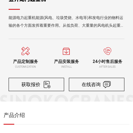
能源电力起重机能源(风电、垃圾焚烧、水电等)和发电行业的物料运
输的各个方面发挥着重要作用。从低负荷、大重量的风电机头起重
机，到高工作级别的物料搬运到超大工件的联机拾吊的起重机，公司
都能提供一站式的解决方案。特别是风电的智能联机抬吊研究，已申
报河南省重大专项项目。主要应用领域有：风力发电站、火力发电
厂、核力发电站
产品定制服务
产品安装服务
24小时售后服务
CUSTOMIZATION
INSTALL
AFTER SALES
获取报价
在线咨询
产品介绍