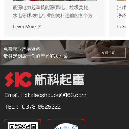
能源电力起重机能源(风电、垃圾焚烧、
洁净
水电等)和发电行业的物料运输的各个方
净环
面发挥着重要作用。从低负荷、大重量的
化和
Learn More
Learn
风电机头起重机，到高工作级别的物料搬
围广
运到超大工件的联机拾吊的起重机，公司
等特
都能提供一站式的解决方案。特别是风电
观美
免费获取产品资料
立即咨询
的智能联机抬吊研究，已申报河南省重大
生产
量身定制属于你的产品解决方案
专项项目。主要应用领域有：风力发电
满足
站、火力发电厂、核力发电站
车间
工等
Email：xkxiaoshoubu@163.com
TEL：
0373-8625222