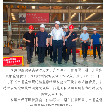
为贯彻落实省委省政府关于安全生产工作部署，进一步落实
政治监督责任，推动特种设备安全工作深入开展，7月19日下
午，驻省市场监管局纪检监察组组长
携省市场监管局、省
赵宁军
特种设备检验技术研究院
领导
一行赴新科公司调研督查特种设备
质量安全工作。
长垣市
经开区管委会主任李联合、副主任
唐汉章，
市场监督
管理局等领导陪同调研督查。