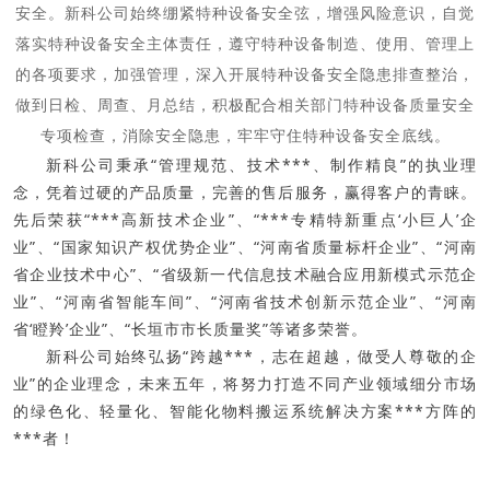
安全。
新科公司始终绷紧特种设备安全弦，增强风险意识，自觉
落实特种设备安全
主体责任，遵守特种设备制造、使用、管理上
的各项要求
，加强管理，深入开展特种设备安全隐患排查整治，
做到日检、周查、月总结，积极配合相关部门特种设备质量安全
专项检查，消除安全隐患，牢牢守住特种设备安全底线。
新科公司秉承“管理规范、技术***、制作精良”的执业理
念，凭着过硬的产品质量，完善的售后服务，赢得客户的青睐。
先后荣获“***高新技术企业”、“***专精特新重点‘小巨人’企
业”、“国家知识产权优势企业”、“河南省质量标杆企业”、“河南
省企业技术中心”、“省级新一代信息技术融合应用新模式示范企
业”、“河南省智能车间”、“河南省技术创新示范企业”、“河南
省‘瞪羚’企业”、“长垣市市长质量奖”等诸多荣誉。
新科公司始终弘扬“跨越***，志在超越，做受人尊敬的企
业”的企业理念，未来五年，将努力打造不同产业领域细分市场
的绿色化、轻量化、智能化物料搬运系统解决方案***方阵的
***者！