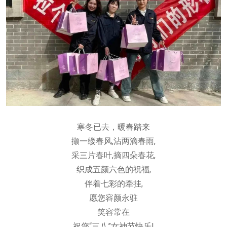
寒冬已去，暖春踏来
撷一缕春风,沾两滴春雨,
采三片春叶,摘四朵春花,
织成五颜六色的祝福,
伴着七彩的牵挂,
愿您容颜永驻
笑容常在
祝您“三八”女神节快乐!