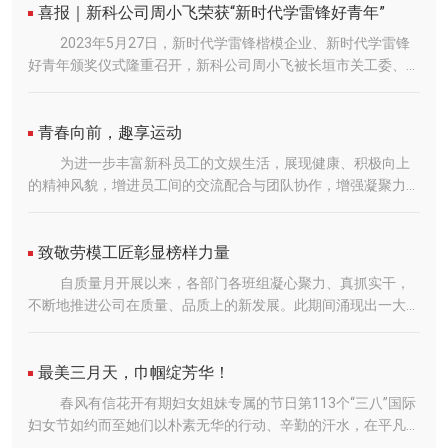
喜报｜新科公司周小飞荣获“新时代学雷锋好青年”
2023年5月27日，新时代学雷锋楷模企业、新时代学雷锋
好青年颁奖仪式隆重召开，新科公司周小飞被长垣市关工委、长
垣市科工信局授予“新时代学雷锋好青年”！周小飞，机械设计与
制造专业中级工程师，2016年入职新科公司，现任新科公司技
术部机械设计主任。工作中，周小飞始终坚持学以致用、用有所
青春向前，趣享运动
成的原则，干一行爱一行，专一行精一行。自任职以来获得发明
为进一步丰富新科员工的文娱生活，展现健康、积极向上
专利7项，荣获实用新型专利56项，荣获长垣市科学技术成果奖
的精神风貌，增进员工间的交流配合与团队协作，增强凝聚力与
4项。在职期间多次主导山西晋钢锻造科技园项目、江西自立环
荣誉感，引导和激励员工以更好的精神面貌投入工作中，新科公
保科技项目、柳钢防城港项目、出口巴基斯坦项目、福州恒美等
司特组织开展“乐运动.趣精彩”趣味运动会。副总经理田占军致开
重大项目，其设计的起重机性能稳定、运行平稳，受到广大用户
幕词，他希望员工们通过比赛充分展示团队合作精神和顽强拼搏
致敬劳模工匠彰显榜样力量
的一致好评。曾主导设计CXSM200/75-42m、CXSM500/250-
精神，同时也希望通过比赛增进友谊，增强团队凝聚力，真正做
自质量月开展以来，各部门各班组凝心聚力、真抓实干，
42m大吨位大跨度起重机；参与公司单梁、卷扬起重机系列
到心往一处想、劲往一处使，拧成一股绳，让五四精神薪火相
不断地推进公司在质量、品质上的新发展。此期间涌现出一大批
化、模块化设计，推动公司技术创新发展。周小飞还积极参与公
传，把体育精神融合到工作中，以优异的成绩展示新科职工的风
先进典型和***范例，他们紧盯主题改进作风以“三是”为质，
司活动，在河南720特大暴雨、新冠疫情、扶贫救灾等方面积极
采！把比赛中展现出来的勇于争先的决心、克服困难的信心、顽
以“二提”为量，进一步提升公司的核心竞争力。Outstanding***
发扬模范带头作用，为公司员工及困难群众奉献爱心，是当之无
强拼搏的作风、顾全大局的意识、团结协作的精神转化到新时代
工作范例双八班王磊王磊同志是公司双梁班的一名新进员工，工
最美三月天，巾帼绽芳华！
愧的“新时代学雷锋好青年”！雷锋精神广为弘扬，赓续传承，激
奋进新征程的实践中来！正如游戏的名字，“东南西北跑”意味着
作态度端正，干工作不挑活，技术过硬，焊接效率高、质量好，
励着一代又一代人，新科公司不断涌现出一批忠诚于党、奉献祖
春风有信花开有期妇女姐妹专属的节日第113个“三八”国际
每位员工要积蓄力量，奋力奔跑，无论是个人还是团体，都要有
加班无怨言，始终保持着对电焊工做的热爱。来到新科虽然只有
国、锐意进取、自强不息、服务人民的新时代岗位学雷锋好青
妇女节如约而至她们以朴素无华的行动、辛勤的汗水，在平凡的
目标和方向，无惧困难，永不服输，以“奔跑者”的决心和姿态，
短短几个月时间，但他的实力却早已在一簇簇四溅的火花中，一
年。新科公司也必将深刻把握雷锋精神的时代内涵和实践要求，
岗位上默默做着贡献。她们以女性特有的温柔、细腻和坚韧，撑