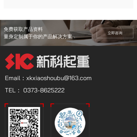
朝着目标不断前行。随着哨声响起，参赛队员们双手紧握长绳，
道道璀璨的弧光中，练得炉火纯青。焊接作为产品的***基础***
充分发挥公司党员、劳模、先进个人先锋带头作用，积极引导员
起了公司的半边天，成为一道***亮丽的风景线。还有无数的她
鼓足劲儿，倾全力于一身，集合力于一绳，大家奋勇拼搏、众志
重要的一项技能，出现误差将会给公司带来不可挽回的损失，所
工忠诚于党、奉献祖国、服务人民，将雷锋精神发扬光大！新科
们与时代同呼吸，与祖国共奋进每一位“她”都是故事中的“***佳
成城，赛场外的观众们更是热情高涨。整场比赛***迭起，充满
以质量来不得半点马虎，他在工作中坚持高标准、严要求，对自
公司秉承“管理规范、技术***、制作精良”的执业理念，凭着过
女主角”在这个特别的日子里，新科公司副总经理田占军携全体
了积极向上、热烈奋进的氛围。中国有句古话：“团结就是力
己所焊的每一道焊口都是认真负责，确保焊一道合格一道，决不
硬的产品质量，完善的售后服务，赢得客户的青睐。先后荣
女职工们共同开展了“***美三月天，巾帼绽芳华”的主题文化活
量”，不得不说，三人四足比赛中的每一步都需要三个人团结起
免费获取产品资料
允许出现质量问题。多年的焊接经验和个人努力，让王磊有着自
获“***高新技术企业”、“***专精特新“小巨人”企业”、“国家知识
立即咨询
动，为辛勤奋斗的女职工们打造了一个健康、和谐、快乐、温
来共同努力，默契十足方可成功。赛场上，乒乓球在球桌上来回
量身定制属于你的产品解决方案
己的独特心得，他摸索到了一个***佳的数值，可以保证焊接成
产权优势企业”、“河南省质量标杆企业”、“河南省企业技术中
馨、难忘的美好一天。“***美三月天，巾帼绽芳华”，女职工们
飞舞，战况激烈，扣球、旋转球等各种技法精彩呈现，引来观众
型更美观、熔合度更高。不仅提升了产品外观品质，更在细节上
心”、“省级新一代信息技术融合应用新模式示范企业”、“河南省
通过分组竞赛，在游戏中体验活动的乐趣，收获团队协作的正能
们喝彩连连，展示出高质量的竞技水平和员工们积极进取、昂扬
起到了模范的带头作用。 进入车间，我们总能看见神情专注，
智能车间”、“河南省技术创新示范企业”、“河南省‘瞪羚’企
量。活动结束后，女职工们纷纷表示，今后将继续以巾帼不让须
向上的精神风貌。比赛中，参赛者们精力充沛，信心十足，扣
动作麻利地他，伴随着飞溅的焊花，一道道利落的焊接口便呈现
业”、“长垣市市长质量奖”等诸多荣誉。新科公司始终弘扬“跨越
眉的豪气、英姿飒爽的锐气、撑起“半边天”的勇气，紧跟时代步
杀、吊球等各种战术灵活运用，充分展示员工们不畏挑战、永不
出来。工作很平凡，但是在这平凡的背后我们分明看到了许多无
***，志在超越，做受人尊敬的企业”的企业理念，未来五年，将
伐，聚焦工作重点，创新工作方法，在干好各项工作高质量发展
服输的奋斗精神，观众们也看的不亦乐乎。此次运动会充分展现
法被平凡遮掩的光芒。这个在生活上容易满足而在工作中永远孜
努力打造不同产业领域细分市场的绿色化、轻量化、智能化物料
新征程中，担当作为、贡献才智、展示风采，以更加饱满的热情
了员工们团结奋进、友好协作、积极向上的精神风貌。接下来，
Email：xkxiaoshoubu@163.com
孜不倦追求的人，平和而坚毅地专注在焊工这一个普通的岗位
搬运系统解决方案***方阵的***者！
投入到公司建设工作中去。寒冬已去，暖春踏来撷一缕春风,沾
新科公司也将持续不断地为员工们举办形式多样的文体活动，丰
上，依然坦然如初地继续着他的每一个前进的脚步。机加工班陈
两滴春雨,采三片春叶,摘四朵春花,织成五颜六色的祝福,伴着七彩
富职工精神文化生活，提升员工们的获得感和幸福感，引领团结
TEL：
0373-8625222
占峰有这样一个人，十年来在自己的岗位上默默耕耘，坚守平凡
的牵挂,愿您容颜永驻笑容常在祝您“三八”女神节快乐!
广大职工凝心聚力，砥砺奋进，以饱满的热情和健康的体魄建功
岗位，传递温暖和力量。他在机械加工上精益求精，成为了车间
新时代，为新科高质量发展增光添彩。
的生产骨干。他深刻地体会到，作为一名技能工人，要想实现自
己的人生价值，就是要立足本职岗位充分锻炼，不断完善提高自
身素质，他就是数控加工车间的数控工人陈占峰。一直以来他工
作在数控加工一线，帮助并见证公司产能质的增长，期间他不断
提升专业能力，掌握公司各种产品的编程及加工，通过宝贵的工